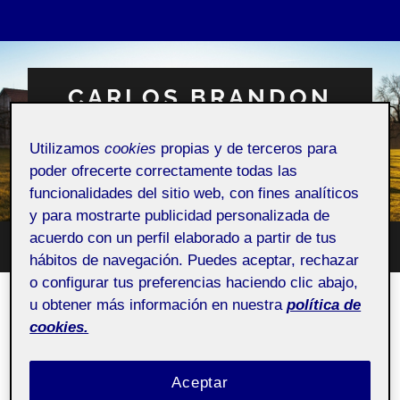
CARLOS BRANDON
GONZALES LEON
Utilizamos
cookies
propias y de terceros para
Espacio Personal
poder ofrecerte correctamente todas las
funcionalidades del sitio web, con fines analíticos
y para mostrarte publicidad personalizada de
acuerdo con un perfil elaborado a partir de tus
Altern
Alternar
hábitos de navegación. Puedes aceptar, rechazar
el
el
campo
o configurar tus preferencias haciendo clic abajo,
menú
de
móvil
u obtener más información en nuestra
política de
búsqu
¿Quién soy?
cookies.
Pública
Aceptar