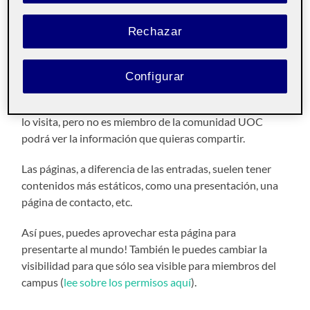
¡Hola!
Rechazar
Soy X y esta
página
se ha generado automáticamente.
Esta página es
pública
y la puede ver todo el mundo. Es
Configurar
interesante que haya contenidos públicos en tu espacio
Folio, como esta página de presentación. Asi, si alguien
lo visita, pero no es miembro de la comunidad UOC
podrá ver la información que quieras compartir.
Las páginas, a diferencia de las entradas, suelen tener
contenidos más estáticos, como una presentación, una
página de contacto, etc.
Así pues, puedes aprovechar esta página para
presentarte al mundo! También le puedes cambiar la
visibilidad para que sólo sea visible para miembros del
campus (
lee sobre los permisos aquí
).